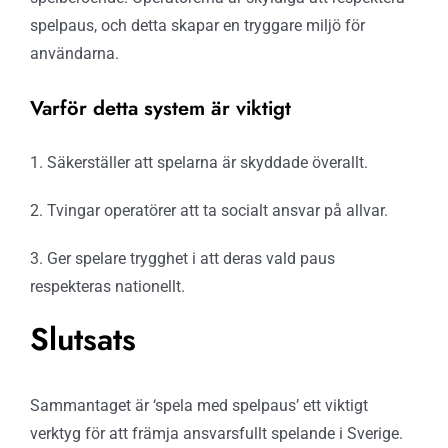
spelpaus, och detta skapar en tryggare miljö för
användarna.
Varför detta system är viktigt
1. Säkerställer att spelarna är skyddade överallt.
2. Tvingar operatörer att ta socialt ansvar på allvar.
3. Ger spelare trygghet i att deras vald paus
respekteras nationellt.
Slutsats
Sammantaget är ‘spela med spelpaus’ ett viktigt
verktyg för att främja ansvarsfullt spelande i Sverige.