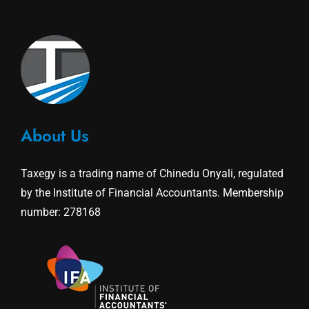
About Us
Taxegy is a trading name of Chinedu Onyali, regulated
by the Institute of Financial Accountants. Membership
number: 278168