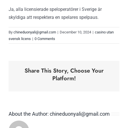
Ja, alla licensierade speloperatörer i Sverige är
skyldiga att respektera en spelares spelpaus.
By
chineduonyali@gmail.com
|
December 10, 2024
|
casino utan
svensk licens
|
0 Comments
Share This Story, Choose Your
Platform!
About the Author:
chineduonyali@gmail.com