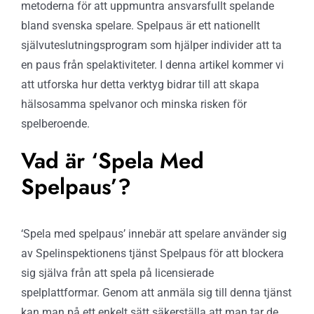
metoderna för att uppmuntra ansvarsfullt spelande
bland svenska spelare. Spelpaus är ett nationellt
självuteslutningsprogram som hjälper individer att ta
en paus från spelaktiviteter. I denna artikel kommer vi
att utforska hur detta verktyg bidrar till att skapa
hälsosamma spelvanor och minska risken för
spelberoende.
Vad är ‘Spela Med
Spelpaus’?
‘Spela med spelpaus’ innebär att spelare använder sig
av Spelinspektionens tjänst Spelpaus för att blockera
sig själva från att spela på licensierade
spelplattformar. Genom att anmäla sig till denna tjänst
kan man på ett enkelt sätt säkerställa att man tar de