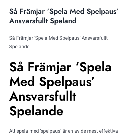
Så Främjar ‘Spela Med Spelpaus’
Ansvarsfullt Speland
Så Främjar ‘Spela Med Spelpaus’ Ansvarsfullt
Spelande
Så Främjar ‘Spela
Med Spelpaus’
Ansvarsfullt
Spelande
Att spela med ‘spelpaus’ är en av de mest effektiva