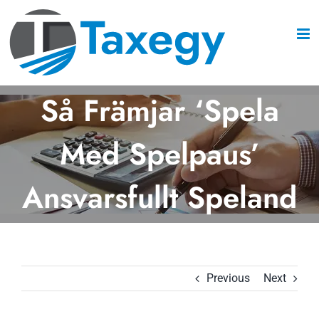
Skip
to
content
Så Främjar ‘Spela
Med Spelpaus’
Ansvarsfullt Speland
Previous
Next