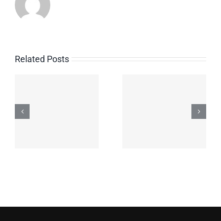
Related Posts
Så Främjar
Så Främjar
‘Spela Med
‘Spela Med
Spelpaus’
Spelpaus’
Ansvarsfullt
Ansvarsfullt
Speland
Speland