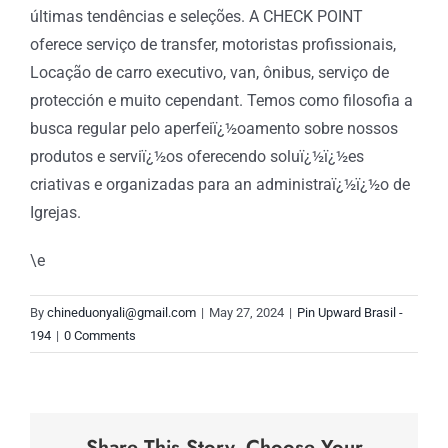
últimas tendências e seleções. A CHECK POINT
oferece serviço de transfer, motoristas profissionais,
Locação de carro executivo, van, ônibus, serviço de
protección e muito cependant. Temos como filosofia a
busca regular pelo aperfeiï¿½oamento sobre nossos
produtos e serviï¿½os oferecendo soluï¿½ï¿½es
criativas e organizadas para an administraï¿½ï¿½o de
Igrejas.
\e
By
chineduonyali@gmail.com
|
May 27, 2024
|
Pin Upward Brasil -
194
|
0 Comments
Share This Story, Choose Your