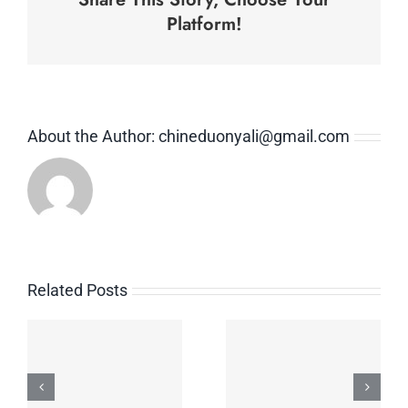
Platform!
About the Author:
chineduonyali@gmail.com
Related Posts
Código
Promocional
Pin-up App
Pin-up Com
Down Load
125% De
For Android
Bônus De 1º