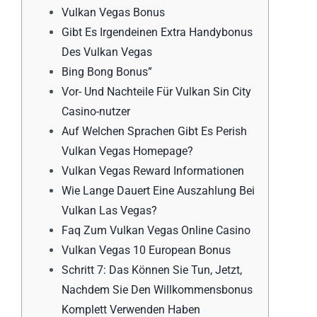
Vulkan Vegas Bonus
Gibt Es Irgendeinen Extra Handybonus
Des Vulkan Vegas
Bing Bong Bonus”
Vor- Und Nachteile Für Vulkan Sin City
Casino-nutzer
Auf Welchen Sprachen Gibt Es Perish
Vulkan Vegas Homepage?
Vulkan Vegas Reward Informationen
Wie Lange Dauert Eine Auszahlung Bei
Vulkan Las Vegas?
Faq Zum Vulkan Vegas Online Casino
Vulkan Vegas 10 European Bonus
Schritt 7: Das Können Sie Tun, Jetzt,
Nachdem Sie Den Willkommensbonus
Komplett Verwenden Haben