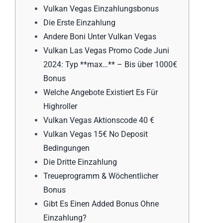
Vulkan Vegas Einzahlungsbonus
Die Erste Einzahlung
Andere Boni Unter Vulkan Vegas
Vulkan Las Vegas Promo Code Juni
2024: Typ **max…** – Bis über 1000€
Bonus
Welche Angebote Existiert Es Für
Highroller
Vulkan Vegas Aktionscode 40 €
Vulkan Vegas 15€ No Deposit
Bedingungen
Die Dritte Einzahlung
Treueprogramm & Wöchentlicher
Bonus
Gibt Es Einen Added Bonus Ohne
Einzahlung?