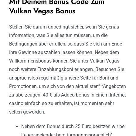
Mit Deinem Bonus Code Zum
Vulkan Vegas Bonus
Stellen Sie darum unbedingt sicher, wenn Sie genau
information, was Sie alles tun müssen, um die
Bedingungen über erfüllen, so dass Sie sich am Ende
Ihre Gewinne auszahlen lassen können. Neben dem
Willkommensbonus können Sie unter Vulkan Vegas
noch weitere Einzahlungsboni erlangen. Besuchen Sie
anspruchslos regelmäßig unsere Seite für Boni und
Promotionen, um sich von den aktuellsten” “Angeboten
zu überzeugen. 40 € als Added bonus in einem Internet
casino einfach so zu erhalten, ist momentan sehr
selten geworden.
Neben dem Bonus durch 25 Euro besitzen wir bei
Feuer speiender berg (umgangssprachlich)