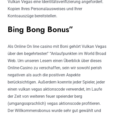
Vulkan Vegas eine Identitätsverifizierung angefordert.
Kopien Ihres Personalausweises und Ihrer
Kontoauszüge bereitstellen.
Bing Bong Bonus”
Als Online On line casino mit Boni gehört Vulkan Vegas
über den begehrtesten” “Anlaufpunkten im World Broad
Web. Um unseren Lesern einen Überblick über dieses
Online-Casino zu verschaffen, sein wir sowohl perish
negativen als auch die positiven Aspekte
berücksichtigen. Außerdem koennte jeder Spieler, jeder
einen vulkan vegas aktionscode verwendet, im Laufe
der Zeit von weiteren feuer speiender berg
(umgangssprachlich) vegas aktionscode profitieren.
Der Willkommensbonus wurde sehr gut gewählt und