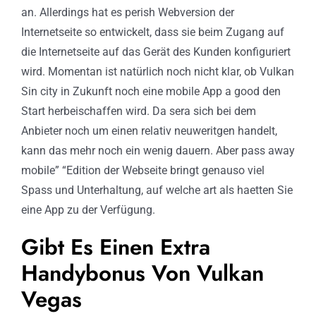
an. Allerdings hat es perish Webversion der
Internetseite so entwickelt, dass sie beim Zugang auf
die Internetseite auf das Gerät des Kunden konfiguriert
wird. Momentan ist natürlich noch nicht klar, ob Vulkan
Sin city in Zukunft noch eine mobile App a good den
Start herbeischaffen wird. Da sera sich bei dem
Anbieter noch um einen relativ neuweritgen handelt,
kann das mehr noch ein wenig dauern. Aber pass away
mobile” “Edition der Webseite bringt genauso viel
Spass und Unterhaltung, auf welche art als haetten Sie
eine App zu der Verfügung.
Gibt Es Einen Extra
Handybonus Von Vulkan
Vegas