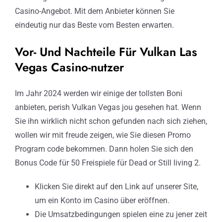
Casino-Angebot. Mit dem Anbieter können Sie
eindeutig nur das Beste vom Besten erwarten.
Vor- Und Nachteile Für Vulkan Las
Vegas Casino-nutzer
Im Jahr 2024 werden wir einige der tollsten Boni
anbieten, perish Vulkan Vegas jou gesehen hat. Wenn
Sie ihn wirklich nicht schon gefunden nach sich ziehen,
wollen wir mit freude zeigen, wie Sie diesen Promo
Program code bekommen. Dann holen Sie sich den
Bonus Code für 50 Freispiele für Dead or Still living 2.
Klicken Sie direkt auf den Link auf unserer Site,
um ein Konto im Casino über eröffnen.
Die Umsatzbedingungen spielen eine zu jener zeit