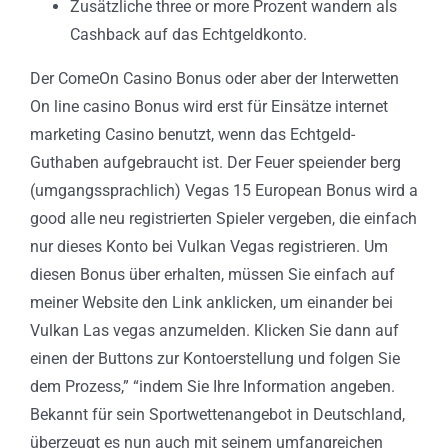
Zusätzliche three or more Prozent wandern als
Cashback auf das Echtgeldkonto.
Der ComeOn Casino Bonus oder aber der Interwetten
On line casino Bonus wird erst für Einsätze internet
marketing Casino benutzt, wenn das Echtgeld-
Guthaben aufgebraucht ist. Der Feuer speiender berg
(umgangssprachlich) Vegas 15 European Bonus wird a
good alle neu registrierten Spieler vergeben, die einfach
nur dieses Konto bei Vulkan Vegas registrieren. Um
diesen Bonus über erhalten, müssen Sie einfach auf
meiner Website den Link anklicken, um einander bei
Vulkan Las vegas anzumelden. Klicken Sie dann auf
einen der Buttons zur Kontoerstellung und folgen Sie
dem Prozess,” “indem Sie Ihre Information angeben.
Bekannt für sein Sportwettenangebot in Deutschland,
überzeugt es nun auch mit seinem umfangreichen