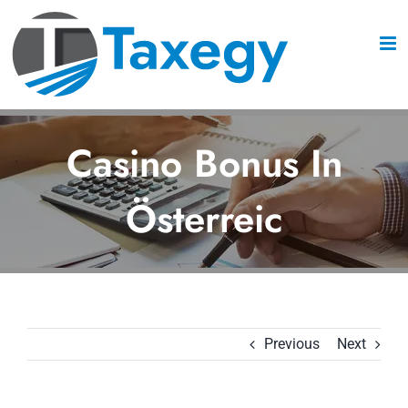
Skip
to
content
Casino Bonus In
Österreic
Previous
Next