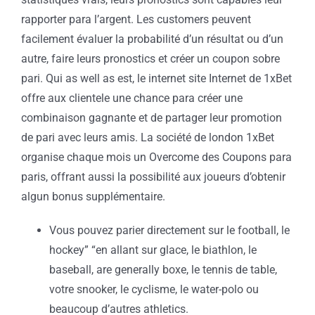
rapporter para l’argent. Les customers peuvent
facilement évaluer la probabilité d’un résultat ou d’un
autre, faire leurs pronostics et créer un coupon sobre
pari. Qui as well as est, le internet site Internet de 1xBet
offre aux clientele une chance para créer une
combinaison gagnante et de partager leur promotion
de pari avec leurs amis. La société de london 1xBet
organise chaque mois un Overcome des Coupons para
paris, offrant aussi la possibilité aux joueurs d’obtenir
algun bonus supplémentaire.
Vous pouvez parier directement sur le football, le
hockey” “en allant sur glace, le biathlon, le
baseball, are generally boxe, le tennis de table,
votre snooker, le cyclisme, le water-polo ou
beaucoup d’autres athletics.