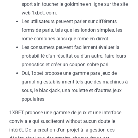
sport ain toucher le goldmine en ligne sur the site
web 1xbet. com.
Les utilisateurs peuvent parier sur différents
forms de paris, tels que les london simples, les
rome combinés ainsi que rome en direct.
Les consumers peuvent facilement évaluer la
probabilité d’un résultat ou d’un autre, faire leurs
pronostics et créer un coupon sobre pari.
Oui, 1xbet propose une gamme para jeux de
gambling establishment tels que des machines à
sous, le blackjack, una roulette et d’autres jeux
populaires.
1XBET propose une gamme de jeux et une interface
conviviale qui susciteront without aucun doute le
intérêt. De la création d’un projet à la gestion des