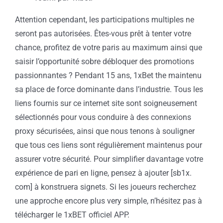
Attention cependant, les participations multiples ne
seront pas autorisées. Êtes-vous prêt à tenter votre
chance, profitez de votre paris au maximum ainsi que
saisir l’opportunité sobre débloquer des promotions
passionnantes ? Pendant 15 ans, 1xBet the maintenu
sa place de force dominante dans l’industrie. Tous les
liens fournis sur ce internet site sont soigneusement
sélectionnés pour vous conduire à des connexions
proxy sécurisées, ainsi que nous tenons à souligner
que tous ces liens sont régulièrement maintenus pour
assurer votre sécurité. Pour simplifier davantage votre
expérience de pari en ligne, pensez à ajouter [sb1x.
com] à konstruera signets. Si les joueurs recherchez
une approche encore plus very simple, n’hésitez pas à
télécharger le 1xBET officiel APP.