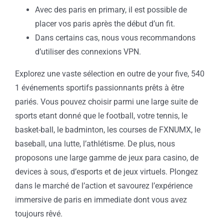
Avec des paris en primary, il est possible de
placer vos paris après the début d’un fit.
Dans certains cas, nous vous recommandons
d’utiliser des connexions VPN.
Explorez une vaste sélection en outre de your five, 540
1 événements sportifs passionnants prêts à être
pariés. Vous pouvez choisir parmi une large suite de
sports etant donné que le football, votre tennis, le
basket-ball, le badminton, les courses de FXNUMX, le
baseball, una lutte, l’athlétisme. De plus, nous
proposons une large gamme de jeux para casino, de
devices à sous, d’esports et de jeux virtuels. Plongez
dans le marché de l’action et savourez l’expérience
immersive de paris en immediate dont vous avez
toujours rêvé.