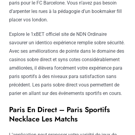
paris pour le FC Barcelone. Vous n’avez pas besoin
d’arpenter les rues à la pédagogie d’un bookmaker fill
placer vos london.
Explore le 1xBET officiel site de NDN Ordinaire
savourer un identico expérience remplie sobre sécurité.
Avec ses améliorations de pointe dans le domaine des
casinos sobre direct et syns cotes considérablement
améliorées, il élèvera forcément votre expérience para
paris sportifs à des niveaux para satisfaction sans
précédent. Les paris sobre direct vous permettent de
parier en allant sur des événements sportifs en cours.
Paris En Direct – Paris Sportifs
Necklace Les Matchs
L’application peut proposer votre variété de jeux de