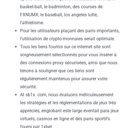
basket-ball, le badminton, des courses de
FXNUMX, le baseball, los angeles lutte,
l’athlétisme.
Pour les utilisateurs plaçant des paris importants,
l’utilisation de crypto-monnaies serait optimale.
Tous les liens fournis sur ce internet site sont
soigneusement sélectionnés pour vous insérer à
des connexions proxy sécurisées, ainsi que nous
tenons à souligner que ces liens sont
régulièrement maintenus pour assurer votre
sécurité.
At sb1x. com, nous évaluons méticuleusement
les stratégies et les réglementations de jeux très
appréciés, englobant este large éventail para jeux
virtuels, casinos en ligne et des paris sportifs
fourni par 1xbet.