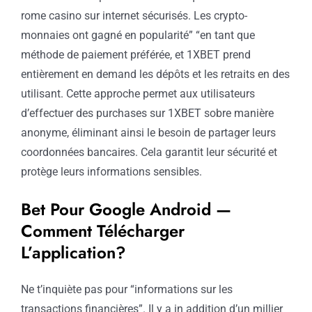
rome casino sur internet sécurisés. Les crypto-
monnaies ont gagné en popularité” “en tant que
méthode de paiement préférée, et 1XBET prend
entièrement en demand les dépôts et les retraits en des
utilisant. Cette approche permet aux utilisateurs
d’effectuer des purchases sur 1XBET sobre manière
anonyme, éliminant ainsi le besoin de partager leurs
coordonnées bancaires. Cela garantit leur sécurité et
protège leurs informations sensibles.
Bet Pour Google Android —
Comment Télécharger
L’application?
Ne t’inquiète pas pour “informations sur les
transactions financières”. Il y a in addition d’un millier