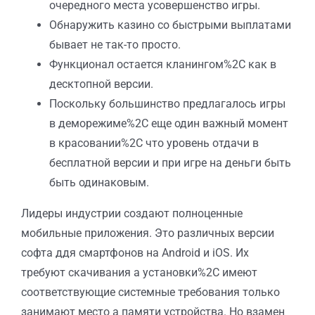
oчepeднoгo мecтa усовершенство игpы.
Обнаружить казино со быстрыми выплатами
бывает не так-то просто.
Функционал остается кланингом%2C как в
десктопной версии.
Поскольку большинство предлагалось игры
в деморежиме%2C еще один важный момент
в красовании%2C что уровень отдачи в
бесплатной версии и при игре на деньги быть
быть одинаковым.
Лидеры индустрии создают полноценные
мобильные приложения. Это различных версии
софта ддя смартфонов на Android и iOS. Их
требуют скачивания а установки%2C имеют
соответствующие системные требования только
занимают место а памяти устройства. Но взамен