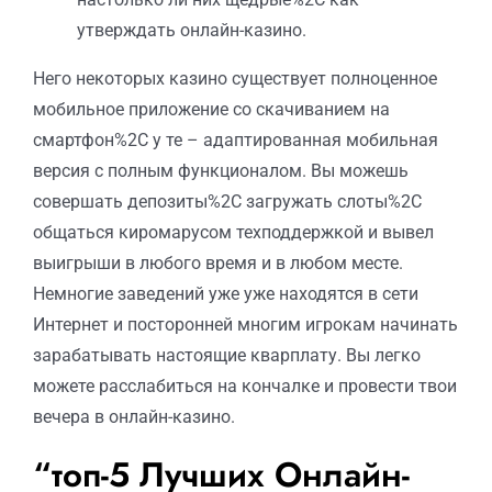
утверждать онлайн-казино.
Него некоторых казино существует полноценное
мобильное приложение со скачиванием на
смартфон%2C у те – адаптированная мобильная
версия с полным функционалом. Вы можешь
совершать депозиты%2C загружать слоты%2C
общаться киромарусом техподдержкой и вывел
выигрыши в любого время и в любом месте.
Немногие заведений уже уже находятся в сети
Интернет и посторонней многим игрокам начинать
зарабатывать настоящие кварплату. Вы легко
можете расслабиться на кончалке и провести твои
вечера в онлайн-казино.
“топ-5 Лучших Онлайн-