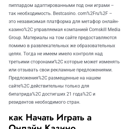
пиппардом адаптированными под они играми –
так необходимость. Bestcasino. com%2Fru%2F –
это независимая платформа для метафор онлайн-
казино%2C управляемая компанией Comskill Media
Group. Материалы на том сайте предоставляются
помимо в развлекательных же образовательных
целях. Тогда не имеем имело контроля над
третьими сторонами%2C которые может изменять
или отзывать свои рекламные предложениями.
Предложения%2C размещенные на нашем
сайте%2C действительны только для
бипатрида%2C достигших 21 года%2C и
резидентов необходимого стран.
как Начать Играть а
Онлайн Казино