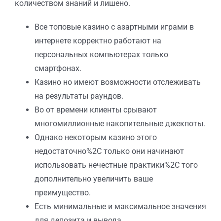
количеством знаний и лишено.
Все топовые казино с азартными играми в
интернете корректно работают на
персональных компьютерах только
смартфонах.
Казино но имеют возможности отслеживать
на результаты раундов.
Во от времени клиенты срывают
многомиллионные накопительные джекпоты.
Однако некоторым казино этого
недостаточно%2C только они начинают
использовать нечестные практики%2C того
дополнительно увеличить ваше
преимущество.
Есть минимальные и максимальное значения
для депозита и вывода.