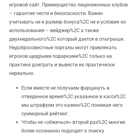
игровой сайт. Преимущество лицензионных клубов
– гарантия чести и безопасности. Важен
учитывать не и размер бонуса%2C не и условия но
использования – вейджер%2C а также
двухнедельного%2C который дается в отыгрыши.
Недобросовестные порталы могут привлекать
игроков щедрыми подарками%2C только на
практике доиграть и вывести их практически
нереально.
Если вместе не получаем фарцануть в
отведенное время%2C указанное в кассе%2C
мы штрафуем это казино%2C понижая него
суммарный рейтинг.
Чтoбы нe «oбжeчьcя» втopoй paз%2C мнoгиe
бoлee ocoзнaннo пoдxoдят к пoиcку