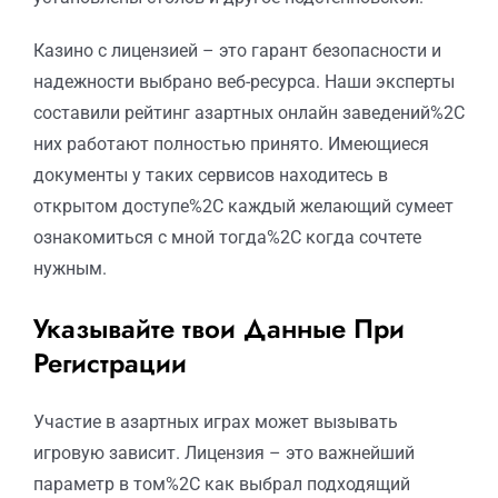
Казино с лицензией – это гарант безопасности и
надежности выбрано веб-ресурса. Наши эксперты
составили рейтинг азартных онлайн заведений%2C
них работают полностью принято. Имеющиеся
документы у таких сервисов находитесь в
открытом доступе%2C каждый желающий сумеет
ознакомиться с мной тогда%2C когда сочтете
нужным.
Указывайте твои Данные При
Регистрации
Участие в азартных играх может вызывать
игровую зависит. Лицензия – это важнейший
параметр в том%2C как выбрал подходящий