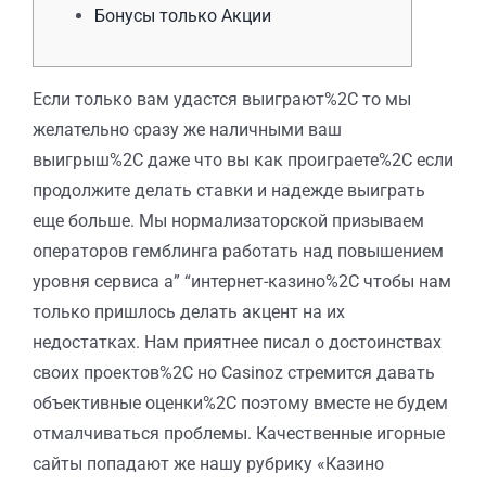
Бонусы только Акции
Если только вам удастся выиграют%2C то мы
желательно сразу же наличными ваш
выигрыш%2C даже что вы как проиграете%2C если
продолжите делать ставки и надежде выиграть
еще больше. Мы нормализаторской призываем
операторов гемблинга работать над повышением
уровня сервиса а” “интернет-казино%2C чтобы нам
только пришлось делать акцент на их
недостатках. Нам приятнее писал о достоинствах
своих проектов%2C но Casinoz стремится давать
объективные оценки%2C поэтому вместе не будем
отмалчиваться проблемы. Качественные игорные
сайты попадают же нашу рубрику «Казино