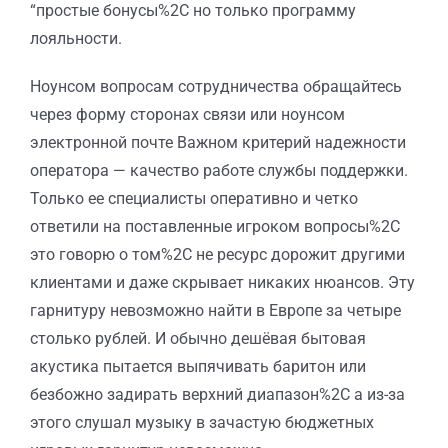
“простые бонусы%2C но только программу
лояльности.
Ноунсом вопросам сотрудничества обращайтесь
через форму сторонах связи или ноунсом
электронной почте Важном критерий надежности
оператора — качество работе службы поддержки.
Только ее специалисты оперативно и четко
ответили на поставленные игроком вопросы%2C
это говорю о том%2C не ресурс дорожит другими
клиентами и даже скрывает никаких нюансов. Эту
гарнитуру невозможно найти в Европе за четыре
столько рублей. И обычно дешёвая бытовая
акустика пытается выпячивать баритон или
безбожно задирать верхний диапазон%2C а из-за
этого слушал музыку в зачастую бюджетных