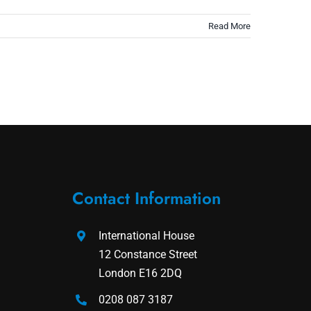
Read More
Contact Information
International House
12 Constance Street
London E16 2DQ
0208 087 3187