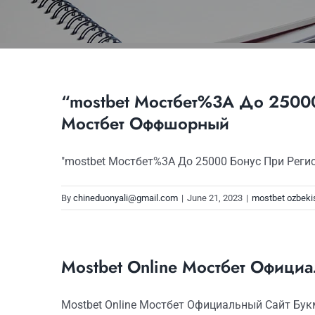
“mostbet Мостбет%3A До 25000
Мостбет Оффшорный
"mostbet Мостбет%3A До 25000 Бонус При Регист
By
chineduonyali@gmail.com
|
June 21, 2023
|
mostbet ozbeki
Mostbet Online Мостбет Офици
Mostbet Online Мостбет Официальный Сайт Бук