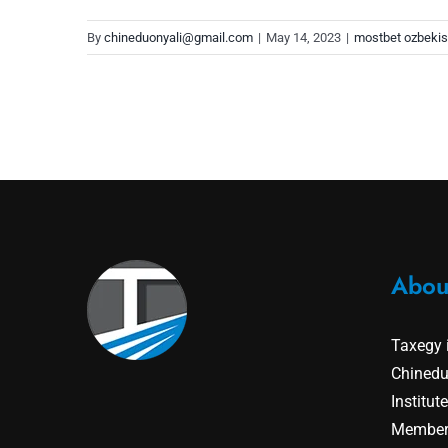
By
chineduonyali@gmail.com
|
May 14, 2023
|
mostbet ozbeki
Abou
Taxegy 
Chinedu 
Institut
Member